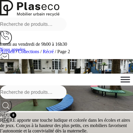
Recherche
pour :
Lundi au vendredi de 9h00 à 16h30
Nous appeler
Accueil
/
Collections
/
Récré
/ Page 2
Nous écrire
Envoyer un message
Recherche
pour :
RÉCRÉ
0
RECRE apporte une touche ludique et colorée dans les écoles et aires
de jeux. Conçus à la hauteur des plus petits, ces mobiliers favorisent
l’autonomie et la convivialité dès la maternelle.