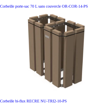
Corbeille porte-sac 70 L sans couvercle
OR-COR-14-PS
Corbeille bi-flux RECRE
NU-TRI2-10-PS