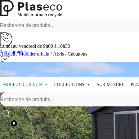
Recherche
pour :
Lundi au vendredi de 9h00 à 16h30
Nous appeler
Accueil
/
Mobilier urbain
/
Abris
/ Cabanons
Nous écrire
Envoyer un message
MOBILIER URBAIN
COLLECTIONS
SUR-MESURE
PLA
Recherche
pour :
0