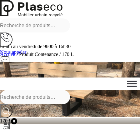
Recherche
pour :
Lundi au vendredi de 9h00 à 16h30
Nous appeler
Accueil
/ Produit Contenance / 170 L
Nous écrire
Envoyer un message
Recherche
pour :
170 L
0