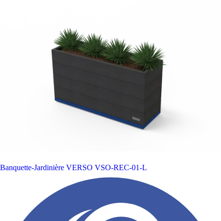
Banquette-Jardinière VERSO
VSO-REC-01-L