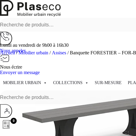
Recherche
pour :
Lundi au vendredi de 9h00 à 16h30
Nous appeler
Accueil
/
Mobilier urbain
/
Assises
/ Banquette FORESTIER – FOR-
Nous écrire
Envoyer un message
MOBILIER URBAIN
COLLECTIONS
SUR-MESURE
PLA
Recherche
pour :
0