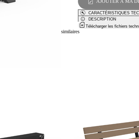
AJOUTER À MA D
BQ-
01
CARACTÉRISTIQUES TE
DESCRIPTION
Télécharger les fichiers tech
similaires