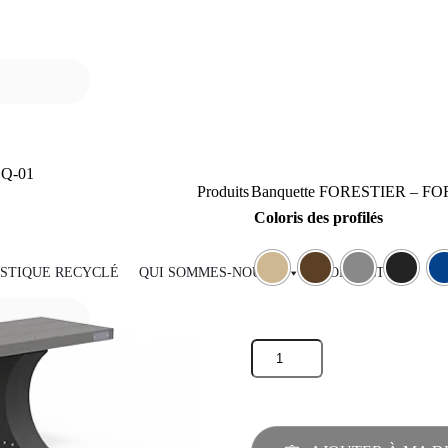
BQ-01
Produits
Banquette FORESTIER – FO
Coloris des profilés
STIQUE RECYCLÉ
QUI SOMMES-NOUS ?
CONTACT
quantité
de
Banquette
FORESTIER
-
FOR-