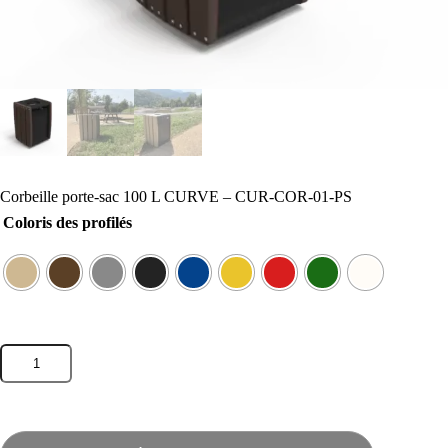
Corbeille porte-sac 100 L CURVE – CUR-COR-01-PS
Coloris des profilés
quantité
de
Corbeille
porte-
sac
100