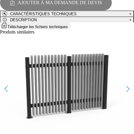
AJOUTER À MA DEMANDE DE DEVIS
L
CURVE
CARACTÉRISTIQUES TECHNIQUES
+
-
CUR-
DESCRIPTION
+
COR-
Télécharger les fichiers techniques
01-
Produits similaires
PS