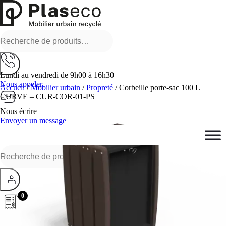
Recherche
pour :
Lundi au vendredi de 9h00 à 16h30
Nous appeler
Accueil
/
Mobilier urbain
/
Propreté
/ Corbeille porte-sac 100 L
CURVE – CUR-COR-01-PS
Nous écrire
Envoyer un message
Recherche
pour :
0