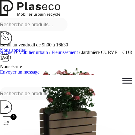
Recherche
pour :
Lundi au vendredi de 9h00 à 16h30
Nous appeler
Accueil
/
Mobilier urbain
/
Fleurissement
/ Jardinière CURVE – CUR-
JA-01
Nous écrire
Envoyer un message
Recherche
pour :
0