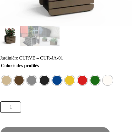
Jardinière CURVE – CUR-JA-01
Coloris des profilés
quantité
de
Jardinière
CURVE
-
CUR-