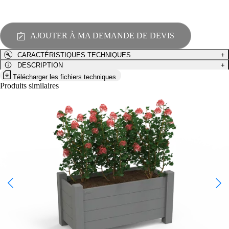
Jardinière
pédagogique
GARDEN,
adaptée
AJOUTER À MA DEMANDE DE DEVIS
PMR
-
CARACTÉRISTIQUES TECHNIQUES
+
GARD-
JP-
DESCRIPTION
+
01
Télécharger les fichiers techniques
Produits similaires