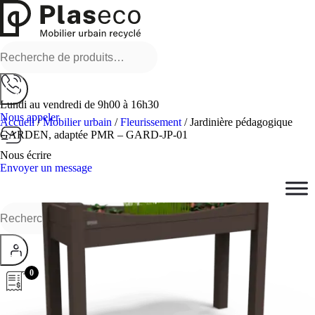
Recherche
pour :
Lundi au vendredi de 9h00 à 16h30
Nous appeler
Accueil
/
Mobilier urbain
/
Fleurissement
/ Jardinière pédagogique
GARDEN, adaptée PMR – GARD-JP-01
Nous écrire
Envoyer un message
Recherche
pour :
0