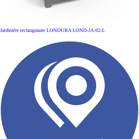
Jardinière rectangulaire LONDURA
LOND-JA-02-L