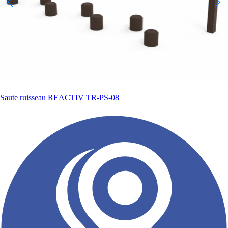
Saute ruisseau REACTIV
TR-PS-08