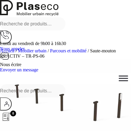
Recherche
pour :
Lundi au vendredi de 9h00 à 16h30
Nous appeler
Accueil
/
Mobilier urbain
/
Parcours et mobilité
/ Saute-mouton
REACTIV – TR-PS-06
Nous écrire
Envoyer un message
Recherche
pour :
0