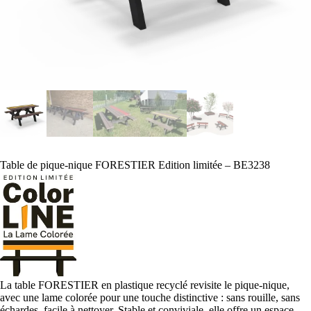
Table de pique-nique FORESTIER Edition limitée – BE3238
La table FORESTIER en plastique recyclé revisite le pique-nique,
avec une lame colorée pour une touche distinctive : sans rouille, sans
échardes, facile à nettoyer. Stable et conviviale, elle offre un espace