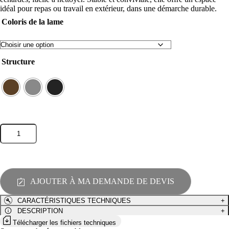
idéal pour repas ou travail en extérieur, dans une démarche durable.
Coloris de la lame
Structure
quantité
de
Table
de
pique-
nique
AJOUTER À MA DEMANDE DE DEVIS
FORESTIER
Edition
CARACTÉRISTIQUES TECHNIQUES
+
limitée
-
DESCRIPTION
+
BE3238
Télécharger les fichiers techniques