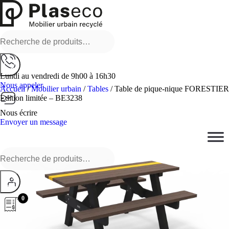
Recherche
pour :
Lundi au vendredi de 9h00 à 16h30
Nous appeler
Accueil
/
Mobilier urbain
/
Tables
/ Table de pique-nique FORESTIER
Edition limitée – BE3238
Nous écrire
Envoyer un message
Recherche
pour :
0