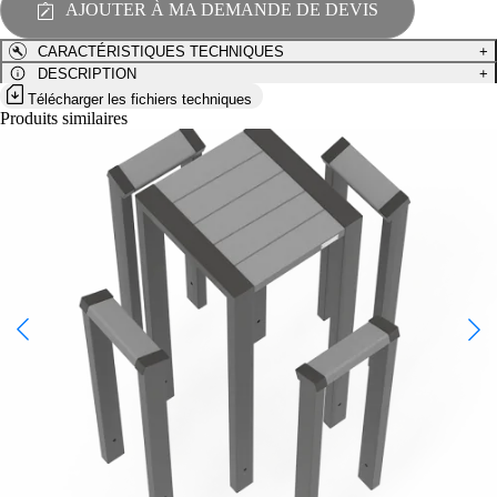
AJOUTER À MA DEMANDE DE DEVIS
HA-
TH-
CARACTÉRISTIQUES TECHNIQUES
+
01-
S
DESCRIPTION
+
Télécharger les fichiers techniques
Produits similaires