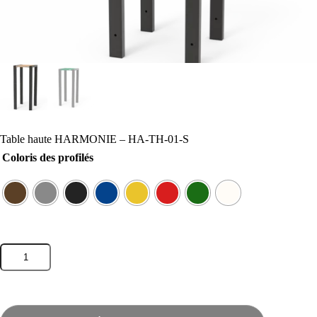
Table haute HARMONIE – HA-TH-01-S
Coloris des profilés
quantité
de
Table
haute
HARMONIE
-