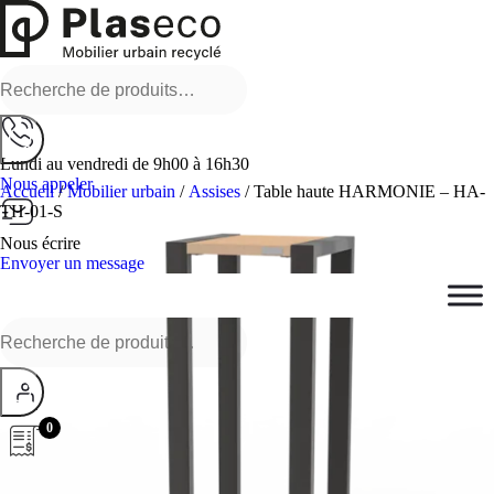
Recherche
pour :
Lundi au vendredi de 9h00 à 16h30
Nous appeler
Accueil
/
Mobilier urbain
/
Assises
/ Table haute HARMONIE – HA-
TH-01-S
Nous écrire
Envoyer un message
Recherche
pour :
0